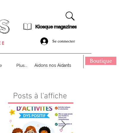
dématérialisé !
Kiosque magazines
Se connecter
Boutique
e
Plus...
Aidons nos Aidants
Posts à l'affiche