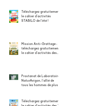
Téléchargez gratuitement
le cahier d'activités
STABILO de l'été !
Mission Anti-Grattage :
téléchargez gratuitement
le cahier d'activités des
explorateurs Weleda
Prostanat de Laboratoire
NaturAvigon, l'allié de
tous les hommes de plus
de 50 ans pour leur
confort urinaire et la
santé de leur prostate
Téléchargez gratuitement
le cahier d'activités des 2