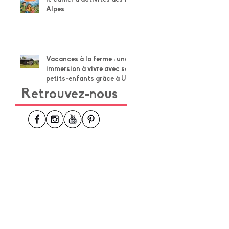
Alpes
Vacances à la ferme : une
immersion à vivre avec ses
petits-enfants grâce à Un
Lit au Pré
Retrouvez-nous