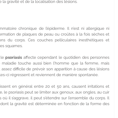
 la gravité et de la localisation des lésions.
matoire chronique de l’épiderme. Il n’est ni allergique ni 
formation de plaques de peau ou croûtes à la fois sèches et 
ons du corps. Ces couches pelliculaires inesthétiques et 
ées squames.
le 
psoriasis
 affecte cependant le quotidien des personnes 
ette maladie touche aussi bien l’homme que la femme, mais 
t assez difficile de prévoir son apparition à cause des lésions 
les-ci régressent et reviennent de manière spontanée.
ssent en général entre 20 et 50 ans, causent irritations et 
 le psoriasis peut se limiter aux genoux, aux ongles, au cuir 
ù il s’aggrave, il peut s'étendre sur l’ensemble du corps. Il 
, dont la gravité est déterminée en fonction de la forme des 