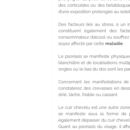
des corticoïdes ou des bétabloquan
d’une exposition prolongée au soleil
Des facteurs liés au stress, à un
constituent également des facte
consommateur d’alcool ou souffrez d
soyez affecté par cette 
maladie
.
Le psoriasis se manifeste physique
blanchâtre et de localisations multi
ongles ou le bas du dos sont les par
Concernant les manifestations de
constaterez des crevasses en dessou
strié, tâché, friable ou cassant.
Le cuir chevelu est une autre zone d
se manifeste sous la forme de pe
également dépasser du cuir chevelu p
Quant au psoriasis du visage, il a