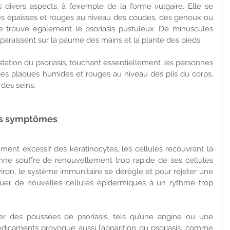
 divers aspects, à l’exemple de la forme vulgaire. Elle se 
ues épaisses et rouges au niveau des coudes, des genoux ou 
e trouve également le psoriasis pustuleux. De minuscules 
raissent sur la paume des mains et la plante des pieds. 
station du psoriasis, touchant essentiellement les personnes 
des plaques humides et rouges au niveau des plis du corps, 
des seins.
les symptômes
ent excessif des kératinocytes, les cellules recouvrant la 
nne souffre de renouvellement trop rapide de ses cellules 
viron, le système immunitaire se dérègle et pour rejeter une 
quer de nouvelles cellules épidermiques à un rythme trop 
er des poussées de psoriasis, tels qu’une angine ou une 
édicaments provoque aussi l’apparition du psoriasis, comme 