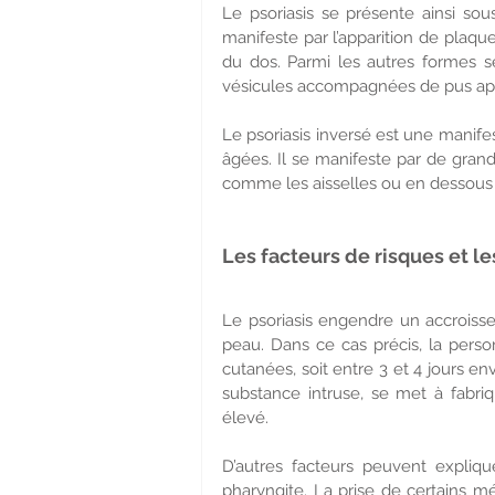
Le psoriasis se présente ainsi sous
manifeste par l’apparition de plaq
du dos. Parmi les autres formes s
vésicules accompagnées de pus appa
Le psoriasis inversé est une manife
âgées. Il se manifeste par de gran
comme les aisselles ou en dessous 
Les facteurs de risques et 
Le psoriasis engendre un accroissem
peau. Dans ce cas précis, la perso
cutanées, soit entre 3 et 4 jours en
substance intruse, se met à fabri
élevé.
D’autres facteurs peuvent expliqu
pharyngite. La prise de certains m