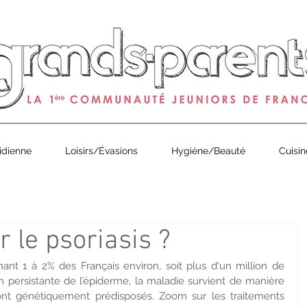
0
de Grands-Parents Magazine est arrivé ! À partir de 1€ en 
idienne
Loisirs/Évasions
Hygiène/Beauté
Cuisin
 le psoriasis ?
ant 1 à 2% des Français environ, soit plus d'un million de 
 persistante de l’épiderme, la maladie survient de manière 
ont génétiquement prédisposés. Zoom sur les traitements 