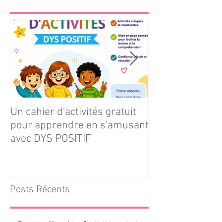
Un cahier d'activités gratuit
Téléchargez gr
pour apprendre en s'amusant
notre cahier d'ac
avec DYS POSITIF
Navire × Grands
Posts Récents