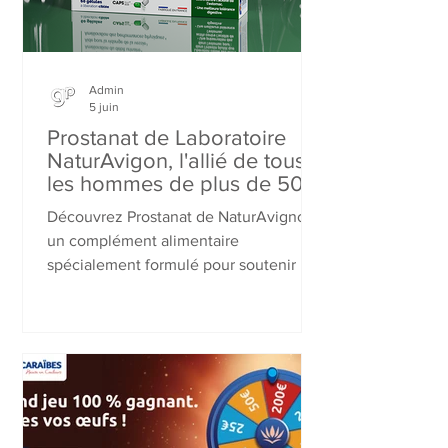
Admin
5 juin
Prostanat de Laboratoire
NaturAvigon, l'allié de tous
les hommes de plus de 50
ans pour leur confort
Découvrez Prostanat de NaturAvignon,
urinaire et la santé de leur
un complément alimentaire
prostate
spécialement formulé pour soutenir la
santé de la prostate et améliorer le
confort urinaire masculin. Grâce à une
association de Saw Palmetto, pépins de
courge, ginseng, zinc et vitamines,
cette formule complète accompagne
les hommes souhaitant préserver leur
bien-être et leur qualité de vie au