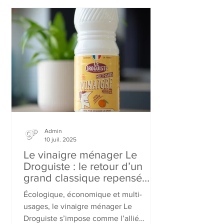
nationale du 15 septembre au 26
octobre 2025 pour faire connaître le
119, numéro gratuit, confidentiel et
disponible 24h/24, 7j/7. Objectif :
inciter chaque adulte à agir et à
signaler toute situation préoccupante,
même en cas de doute, afin de
protéger les enfants.
Admin
10 juil. 2025
Le vinaigre ménager Le
Droguiste : le retour d’un
grand classique repensé
pour les grands-parents !
Écologique, économique et multi-
usages, le vinaigre ménager Le
Droguiste s’impose comme l’allié