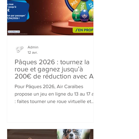
quotidien.
Admin
12 avr.
Pâques 2026 : tournez la
roue et gagnez jusqu’à
200€ de réduction avec Air
Caraïbes !
Pour Pâques 2026, Air Caraïbes
propose un jeu en ligne du 13 au 17 avril
: faites tourner une roue virtuelle et
gagnez une réduction immédiate sur
vos vols. 100 % gagnant, ce jeu offre au
minimum 25€ et jusqu’à 200€ de
remise par passager, valable pour
plusieurs voyageurs. Une occasion