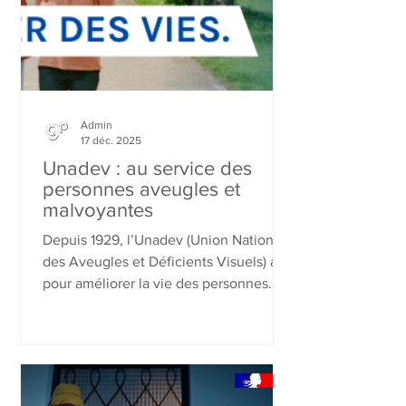
Admin
17 déc. 2025
Unadev : au service des
personnes aveugles et
malvoyantes
Depuis 1929, l’Unadev (Union Nationale
des Aveugles et Déficients Visuels) agit
pour améliorer la vie des personnes
aveugles et malvoyantes. Présente sur
tout le territoire, l’association
accompagne au quotidien, prévient les
maladies de la vue et défend les droits
des personnes concernées afin de