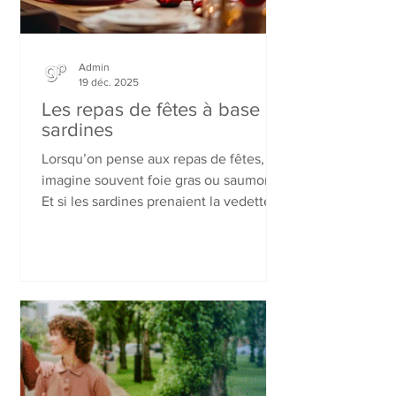
Admin
19 déc. 2025
Les repas de fêtes à base de
sardines
Lorsqu’on pense aux repas de fêtes, on
imagine souvent foie gras ou saumon.
Et si les sardines prenaient la vedette ?
Riches en oméga-3, protéines et
vitamines, elles offrent une alternative
originale, économique et savoureuse.
Entrées, plats ou verrines, elles
permettent de composer un menu festif
et équilibré, alliant créativité et plaisir
gourmand.