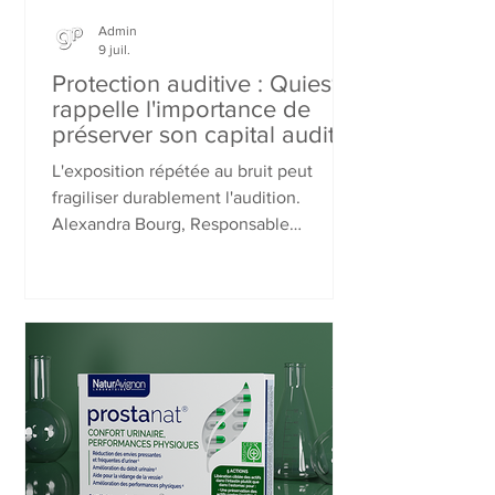
Admin
9 juil.
Protection auditive : Quies®
rappelle l'importance de
préserver son capital auditif
L'exposition répétée au bruit peut
fragiliser durablement l'audition.
Alexandra Bourg, Responsable
Marketing chez Quies®, partage les
bons réflexes pour protéger
efficacement ses oreilles au quotidien.
Découvrez les solutions développées
par la marque française, des bouchons
en cire aux protections adaptées au
sommeil, aux concerts, aux voyages ou
encore aux activités aquatiques, pour
préserver durablement votre capital
auditif.