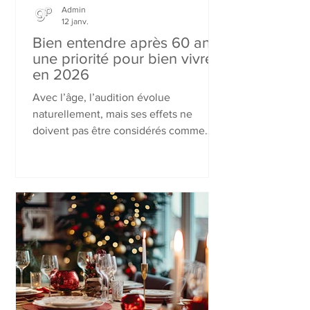
Admin
12 janv.
Bien entendre après 60 ans :
une priorité pour bien vivre
en 2026
Avec l’âge, l’audition évolue
naturellement, mais ses effets ne
doivent pas être considérés comme
une fatalité. Difficultés à suivre les
conversations, fatigue en milieu
bruyant ou volume de la télévision plus
élevé sont autant de signaux à ne pas
négliger. En 2026, prendre soin de son
audition est essentiel pour préserver
son autonomie, ses relations sociales et
sa qualité de vie.