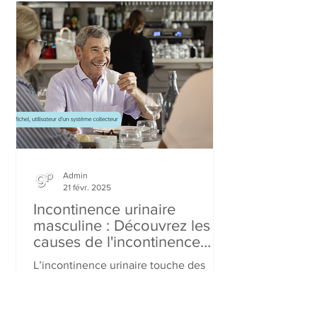
Admin
21 févr. 2025
Incontinence urinaire
masculine : Découvrez les
causes de l'incontinence
urinaire masculine et les
L’incontinence urinaire touche des
solutions possibles
millions. Causes diverses: effort,
urgenturie, regorgement. Découvrez
Conveen® pour une solution discrète