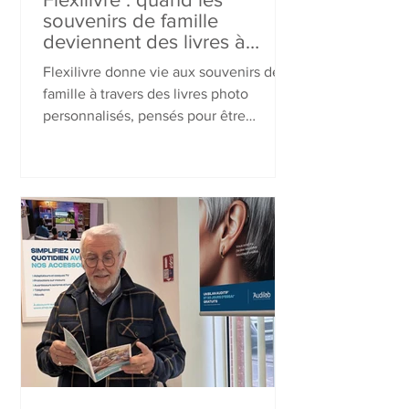
souvenirs de famille
deviennent des livres à
partager
Flexilivre donne vie aux souvenirs de
famille à travers des livres photo
personnalisés, pensés pour être
simples à créer et agréables à feuilleter.
Dans cette interview, Mathieu Clouté,
cofondateur de la marque, revient sur la
naissance de Flexilivre, ses produits
phares et les raisons de leur succès. Il
explique notamment pourquoi les livres
photo séduisent autant les grands-
parents, en leur offrant un lien précieux
et durable avec leurs proches.