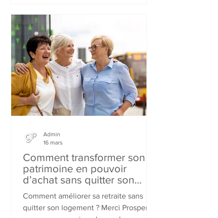
Direct propose des recettes conçues
par des experts en nutrition animale,
riches en protéines d’origine animale et
composées avec un maximum
d’ingrédients d’origine naturelle, le tout
à prix direct usine. Une approche qui
allie qualité, engagement et acces
Admin
16 mars
Comment transformer son
patrimoine en pouvoir
d’achat sans quitter son
logement ?
Comment améliorer sa retraite sans
quitter son logement ? Merci Prosper