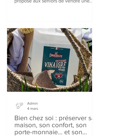
propose aux seniors de vendre une
partie de leur bien immobilier pour
libérer du pouvoir d’achat, tout en
restant chez eux. Une solution
innovante, expliquée par Thibault
Corvaisier, pour transformer un
patrimoine souvent dormant en levier
de liberté et de qualité de vie.
Admin
4 mars
Bien chez soi : préserver sa
maison, son confort, son
porte-monnaie… et son