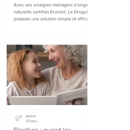
énergie
Avec ses vinaigres ménagers d’origine
naturelle certifiés Ecocert, Le Droguiste
propose une solution simple et efficace
pour entretenir toute la maison.
Détartrer, dégraisser, désodoriser, faire
briller : un seul produit multi-usages
suffit. Fabriqués en France selon un
savoir-faire traditionnel, ces vinaigres
allient performance, économie et
sérénité pour un intérieur sain et
rassurant au quotidien.
Admin
27 janv.
Flexilivre : quand les