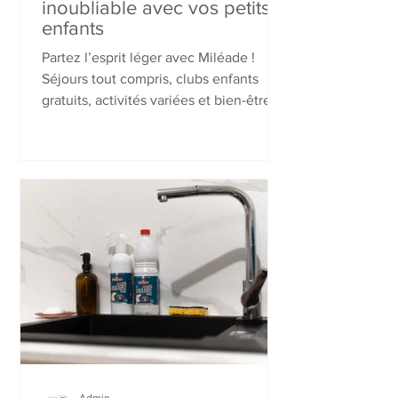
inoubliable avec vos petits-
enfants
Partez l’esprit léger avec Miléade !
Séjours tout compris, clubs enfants
gratuits, activités variées et bien-être
pour tous. Partagez des moments
inoubliables avec vos petits-enfants,
sans stress : hébergement, repas,
loisirs, tout est sur place. Cet été, cap
sur des vacances sereines et
conviviales dans nos Villages Clubs à
prix malin.