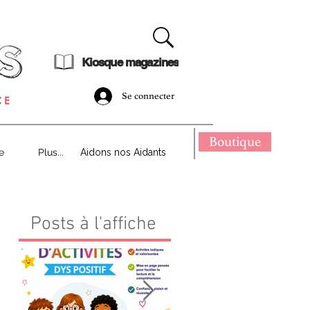
dématérialisé !
Kiosque magazines
Se connecter
Boutique
e
Plus...
Aidons nos Aidants
Posts à l'affiche