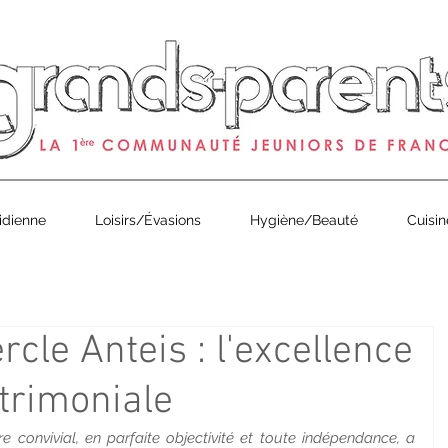
0
de Grands-Parents Magazine est arrivé ! À partir de 1€ en 
idienne
Loisirs/Évasions
Hygiène/Beauté
Cuisin
cle Anteis : l'excellence
atrimoniale
onvivial, en parfaite objectivité et toute indépendance, a 