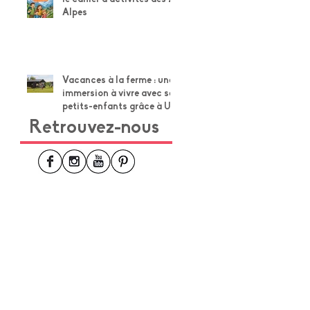
Alpes
Vacances à la ferme : une
immersion à vivre avec ses
petits-enfants grâce à Un
Lit au Pré
Retrouvez-nous