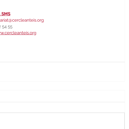
u SMS
ariat@cercleanteis.org
2 54 55
w.cercleanteis.org