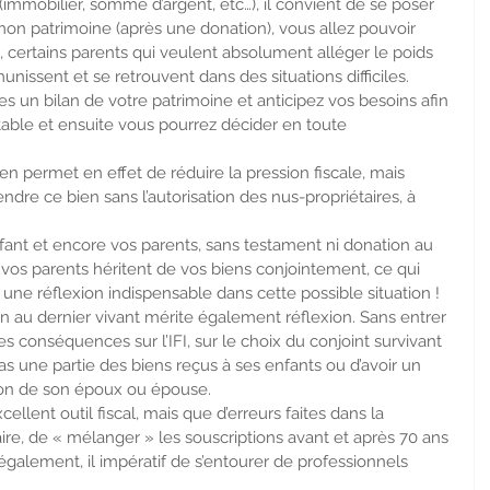
(immobilier, somme d’argent, etc…), il convient de se poser 
 mon patrimoine (après une donation), vous allez pouvoir 
 certains parents qui veulent absolument alléger le poids 
unissent et se retrouvent dans des situations difficiles. 
tes un bilan de votre patrimoine et anticipez vos besoins afin 
able et ensuite vous pourrez décider en toute 
en permet en effet de réduire la pression fiscale, mais 
dre ce bien sans l’autorisation des nus-propriétaires, à 
nfant et encore vos parents, sans testament ni donation au 
t vos parents héritent de vos biens conjointement, ce qui 
 une réflexion indispensable dans cette possible situation !
on au dernier vivant mérite également réflexion. Sans entrer 
des conséquences sur l’IFI, sur le choix du conjoint survivant 
s une partie des biens reçus à ses enfants ou d’avoir un 
sion de son époux ou épouse.
cellent outil fiscal, mais que d’erreurs faites dans la 
aire, de « mélanger » les souscriptions avant et après 70 ans 
galement, il impératif de s’entourer de professionnels 