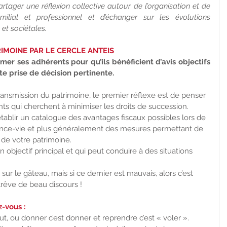
artager une réflexion collective autour de l’organisation et de 
ilial et professionnel et d’échanger sur les évolutions 
 et sociétales.
IMOINE PAR LE CERCLE ANTEIS
er ses adhérents pour qu’ils bénéficient d’avis objectifs 
te prise de décision pertinente.
nsmission du patrimoine, le premier réflexe est de penser 
ants qui cherchent à minimiser les droits de succession.
tablir un catalogue des avantages fiscaux possibles lors de 
rance-vie et plus généralement des mesures permettant de 
 de votre patrimoine.
un objectif principal et qui peut conduire à des situations 
é) sur le gâteau, mais si ce dernier est mauvais, alors c’est 
trêve de beau discours !
z-vous :
, ou donner c’est donner et reprendre c’est « voler ». 