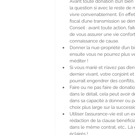
Avant toute donation d’un bien 
la question si avec le reste de
vivre convenablement. En effet,
fiscal d’une transmission se dém
Conseil : avant toute action, fai
de vous assurer une vie confort
connaissance de cause.
Donner la nue-propriété d’un bi
ensuite vous ne pourrez plus ven
méditer !
Si vous marié et n’avez pas d’e
dernier vivant, votre conjoint e
pourrait engendrer des conflits,
Faire ou ne pas faire de donati
dans le détail, cela peut avoir 
dans sa capacité à donner ou pa
choix plus large sur la succes
Utiliser l’assurance-vie est un ex
rédaction de la clause bénéfici
dans le même contrat, etc… Là é
éclairés !