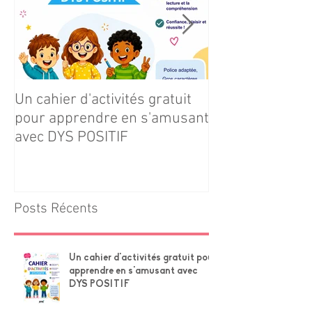
Un cahier d'activités gratuit
Téléchargez gr
pour apprendre en s'amusant
notre cahier d'ac
avec DYS POSITIF
Navire × Grands
Posts Récents
Un cahier d'activités gratuit pour
apprendre en s'amusant avec
DYS POSITIF