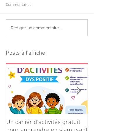
Commentaires
Rédigez un commentaire...
Posts à l'affiche
Un cahier d'activités gratuit
Téléchargez gr
pour apprendre en s'amusant
notre cahier d'ac