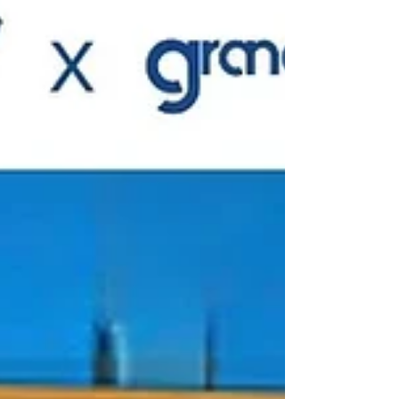
occuper les enfants pendant l'été, stimuler
leur imagination et les préparer en
douceur à la rentrée scolaire. Téléchargez-
le gratuitement et profitez d'activités à
partager en famille !