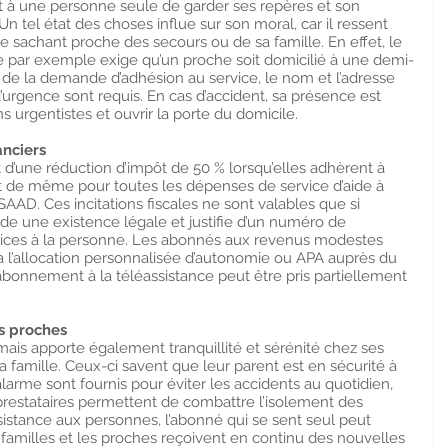
t à une personne seule de garder ses repères et son 
Un tel état des choses influe sur son moral, car il ressent 
e sachant proche des secours ou de sa famille. En effet, le 
 par exemple exige qu’un proche soit domicilié à une demi-
s de la demande d’adhésion au service, le nom et l’adresse 
’urgence sont requis. En cas d’accident, sa présence est 
ns urgentistes et ouvrir la porte du domicile.
anciers
d’une réduction d’impôt de 50 % lorsqu’elles adhèrent à 
est de même pour toutes les dépenses de service d’aide à 
AD. Ces incitations fiscales ne sont valables que si 
de une existence légale et justifie d’un numéro de 
rvices à la personne. Les abonnés aux revenus modestes 
ia l’allocation personnalisée d’autonomie ou APA auprès du 
bonnement à la téléassistance peut être pris partiellement 
es proches
 mais apporte également tranquillité et sérénité chez ses 
 famille. Ceux-ci savent que leur parent est en sécurité à 
larme sont fournis pour éviter les accidents au quotidien, 
 prestataires permettent de combattre l’isolement des 
sistance aux personnes, l’abonné qui se sent seul peut 
 familles et les proches reçoivent en continu des nouvelles 