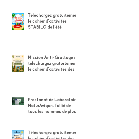
Téléchargez gratuitement
le cahier d'activités
STABILO de l'été !
Mission Anti-Grattage :
téléchargez gratuitement
le cahier d'activités des
explorateurs Weleda
Prostanat de Laboratoire
NaturAvigon, l'allié de
tous les hommes de plus
de 50 ans pour leur
confort urinaire et la
santé de leur prostate
Téléchargez gratuitement
le cahier d'activités des 2