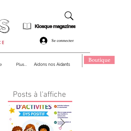
dématérialisé !
Kiosque magazines
Se connecter
Boutique
e
Plus...
Aidons nos Aidants
Posts à l'affiche