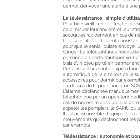
permet d’envoyer une alerte à une p
La téléassistance : simple d’utilis
Pour bien vieillir chez elles, les pe
de diminuer leur anxiété et leur stre
secourues rapidement en cas de né
Le dispositif d’alerte peut consiste
pour que le senior puisse envoyer un
danger. La téléassistance nécessite 
personne en perte d’autonomie. L’al
biais d’un bijou porté en permane
Certains seniors sont équipés d’u
automatique de l’alerte lors de la 
accessoires pour dormir par exemple, 
au-dessus du lit pour lancer un SOS
L’alarme déclenchée manuellement e
téléphonique par un opérateur dédié
cas de nécessité absolue, si la per
appeler les pompiers, le SAMU ou le
Il est aussi possible d’équiper les 
mouvements qui déclenchent les p
par exemple.
Téléassistance : autonomie et bo