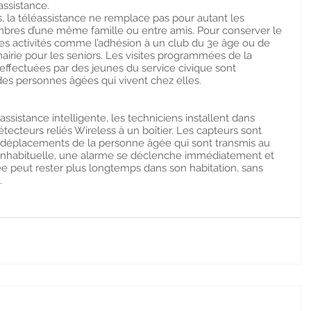
assistance.
 la téléassistance ne remplace pas pour autant les 
bres d’une même famille ou entre amis. Pour conserver le 
 à des activités comme l’adhésion à un club du 3e âge ou de 
a mairie pour les seniors. Les visites programmées de la 
é effectuées par des jeunes du service civique sont 
des personnes âgées qui vivent chez elles.    
ssistance intelligente, les techniciens installent dans 
tecteurs reliés Wireless à un boîtier. Les capteurs sont 
s déplacements de la personne âgée qui sont transmis au 
n inhabituelle, une alarme se déclenche immédiatement et 
peut rester plus longtemps dans son habitation, sans 
.