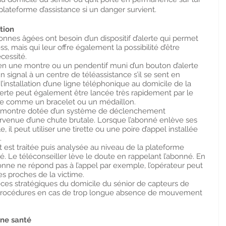
lateforme d’assistance si un danger survient.
ation
rsonnes âgées ont besoin d’un dispositif d’alerte qui permet 
ss, mais qui leur offre également la possibilité d’être 
cessité.
r en une montre ou un pendentif muni d’un bouton d’alerte 
 signal à un centre de téléassistance s’il se sent en 
l’installation d’une ligne téléphonique au domicile de la 
erte peut également être lancée très rapidement par le 
nce comme un bracelet ou un médaillon.
ne montre dotée d’un système de déclenchement 
survenue d’une chute brutale. Lorsque l’abonné enlève ses 
il peut utiliser une tirette ou une poire d’appel installée 
.
st traitée puis analysée au niveau de la plateforme 
. Le téléconseiller lève le doute en rappelant l’abonné. En 
sonne ne répond pas à l’appel par exemple, l’opérateur peut 
s proches de la victime.
pièces stratégiques du domicile du sénior de capteurs de 
rocédures en cas de trop longue absence de mouvement 
nne santé