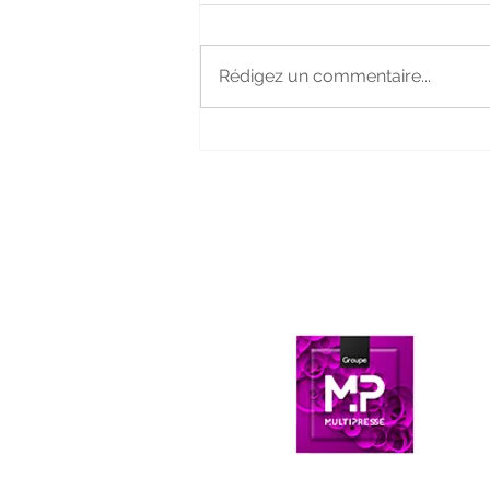
Rédigez un commentaire...
N
G
N