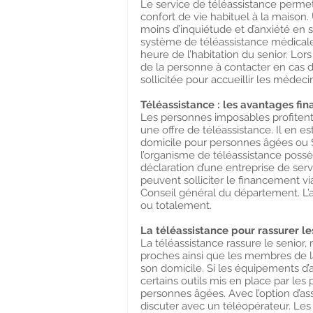
Le service de téléassistance perme
confort de vie habituel à la maison. 
moins d’inquiétude et d’anxiété en s
système de téléassistance médicale
heure de l’habitation du senior. Lor
de la personne à contacter en cas d
sollicitée pour accueillir les médeci
Téléassistance : les avantages fin
Les personnes imposables profitent 
une offre de téléassistance. Il en 
domicile pour personnes âgées ou SA
l’organisme de téléassistance possè
déclaration d’une entreprise de se
peuvent solliciter le financement v
Conseil général du département. L’a
ou totalement.
La téléassistance pour rassurer l
La téléassistance rassure le senior,
proches ainsi que les membres de la
son domicile. Si les équipements d’a
certains outils mis en place par les
personnes âgées. Avec l’option d’as
discuter avec un téléopérateur. Les