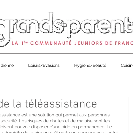
0
de Grands-Parents Magazine est arrivé ! À partir de 1€ en 
idienne
Loisirs/Évasions
Hygiène/Beauté
Cuisin
e la téléassistance
éassistance est une solution qui permet aux personnes 
sécurité. Les risques de chutes et de malaise sont les 
 doivent pouvoir disposer d’une aide en permanence. Le 
 au domicile du senior ou qu’il porte en permanence sur lui 