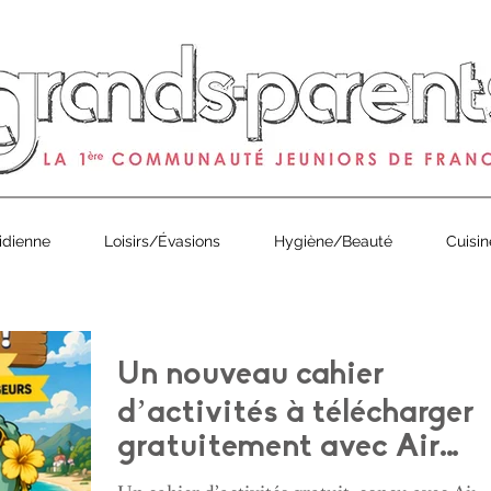
0
de Grands-Parents Magazine est arrivé ! À partir de 1€ en 
idienne
Loisirs/Évasions
Hygiène/Beauté
Cuisin
Un nouveau cahier
d’activités à télécharger
gratuitement avec Air
Caraïbes !