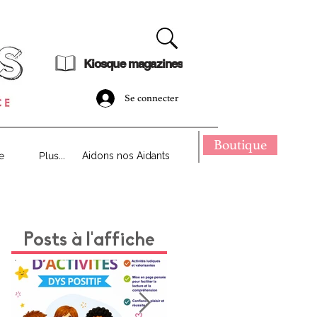
dématérialisé !
Kiosque magazines
Se connecter
Boutique
e
Plus...
Aidons nos Aidants
Posts à l'affiche