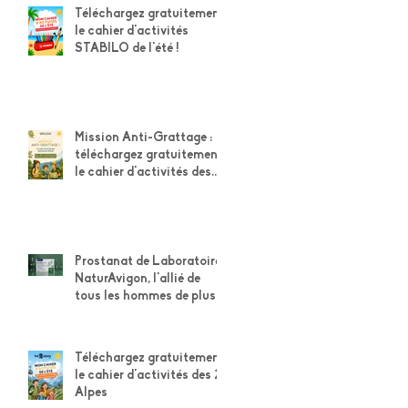
Téléchargez gratuitement
le cahier d'activités
STABILO de l'été !
Mission Anti-Grattage :
téléchargez gratuitement
le cahier d'activités des
explorateurs Weleda
Prostanat de Laboratoire
NaturAvigon, l'allié de
tous les hommes de plus
de 50 ans pour leur
confort urinaire et la
santé de leur prostate
Téléchargez gratuitement
le cahier d'activités des 2
Alpes