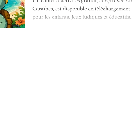
Un cahier d’activités gratuit, conçu avec Air
Caraïbes, est disponible en téléchargement
pour les enfants. Jeux ludiques et éducatifs
pour éveiller la curiosité et faire découvrir les
cultures caribéennes (paysages, faune,
traditions). Facile à imprimer, il accompagne
les familles à la maison ou en voyage pour
occuper les enfants intelligemment.