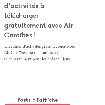
Un nouveau cahier
d’activités à
télécharger
gratuitement avec Air
Caraïbes !
Un cahier d’activités gratuit, conçu avec
Air Caraïbes, est disponible en
téléchargement pour les enfants. Jeux
ludiques et éducatifs pour éveiller la
curiosité et faire découvrir les cultures
caribéennes (paysages, faune, traditions).
Facile à imprimer, il accompagne les
familles à la maison ou en voyage pour