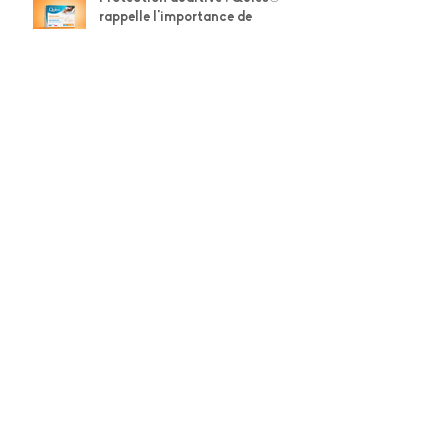
Protection auditive : Quies®
rappelle l'importance de
préserver son capital auditif
Téléchargez gratuitement notre
cahier d'activités spécial ferme
et nature !
Téléchargez gratuitement le
cahier d'activités STABILO de
l'été !