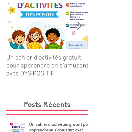
occuper les enfants intelligemment.
Posts à l'affiche
Un cahier d'activités gratuit
Téléchargez gr
pour apprendre en s'amusant
notre cahier d'ac
avec DYS POSITIF
Navire × Grands
Posts Récents