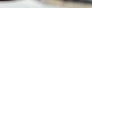
Retrouvez du travail
après 50 ans
Les freins et les a priori peuvent peser sur
les seniors actifs, mais à 50 ans, la retraite
est encore loin. Découvrez quelques
conseils.