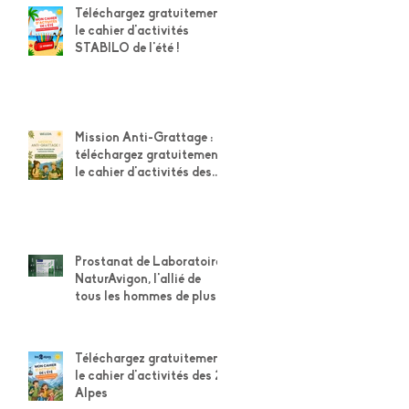
Téléchargez gratuitement
le cahier d'activités
STABILO de l'été !
Mission Anti-Grattage :
téléchargez gratuitement
le cahier d'activités des
explorateurs Weleda
Prostanat de Laboratoire
NaturAvigon, l'allié de
tous les hommes de plus
de 50 ans pour leur
confort urinaire et la
santé de leur prostate
Téléchargez gratuitement
le cahier d'activités des 2
Alpes