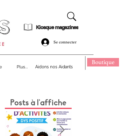
dématérialisé !
Kiosque magazines
Se connecter
Boutique
e
Plus...
Aidons nos Aidants
Posts à l'affiche