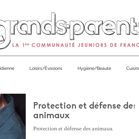
0
de Grands-Parents Magazine est arrivé ! À partir de 1€ en 
idienne
Loisirs/Évasions
Hygiène/Beauté
Cuisin
Protection et défense des
animaux
Protection et défense des animaux