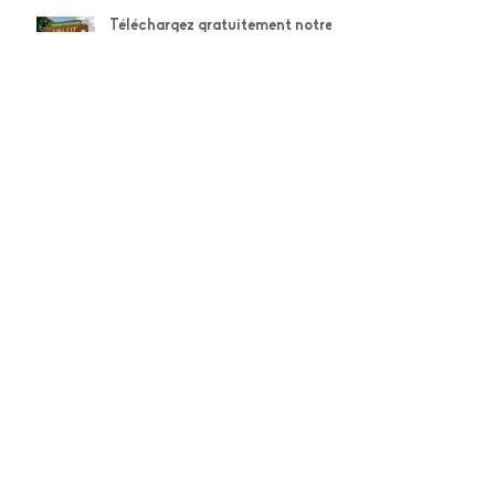
Téléchargez gratuitement notre
cahier d'activités spécial ferme
et nature !
Téléchargez gratuitement le
cahier d'activités STABILO de
l'été !
Mission Anti-Grattage :
téléchargez gratuitement le
cahier d'activités des
explorateurs Weleda