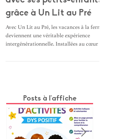
avec ses petits-enfants
grâce à Un Lit au Pré
Avec Un Lit au Pré, les vacances à la ferme
deviennent une véritable expérience
intergénérationnelle. Installées au cœur de
fermes en activité, les familles séjournent
dans des écolodges confortables et vivent
au rythme de la nature : nourrir les
animaux, ramasser les œufs, cuisiner
ensemble ou profiter de soirées au coin du
feu. Une parenthèse authentique et sans
Posts à l'affiche
écrans, idéale pour créer de précieux
souvenirs entre grands-parents et petits-
enfants.