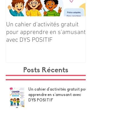
Un cahier d'activités gratuit
Téléchargez gr
pour apprendre en s'amusant
notre cahier d'ac
avec DYS POSITIF
Navire × Grands
Posts Récents
Un cahier d'activités gratuit pour
apprendre en s'amusant avec
DYS POSITIF