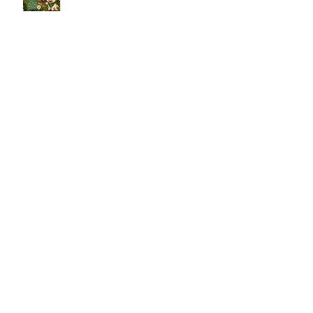
cahier d'activités spécial ferme
et nature !
Téléchargez gratuitement le
cahier d'activités STABILO de
l'été !
Mission Anti-Grattage :
téléchargez gratuitement le
cahier d'activités des
explorateurs Weleda