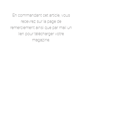
En commandant cet article, vous
recevrez sur la page de
remerciement ainsi que par mail un
lien pour télécharger votre
magazine.
Format du fichier
Fichier
.zip
contenant un fichier
.pdf
Taille du fichier
162Mo
Comment ouvrir votre fichier .zip
Afin d'obtenir un fichier moins
volumineux, celui-ci a été
compressé. Pour pouvoir accéder à
votre magazine, vous devez donc