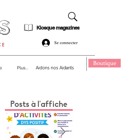
dématérialisé !
Kiosque magazines
Se connecter
Boutique
e
Plus...
Aidons nos Aidants
Posts à l'affiche