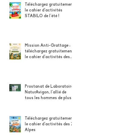
Téléchargez gratuitement
le cahier d'activités
STABILO de l'été !
Mission Anti-Grattage :
téléchargez gratuitement
le cahier d'activités des
explorateurs Weleda
Prostanat de Laboratoire
NaturAvigon, l'allié de
tous les hommes de plus
de 50 ans pour leur
confort urinaire et la
santé de leur prostate
Téléchargez gratuitement
le cahier d'activités des 2
Alpes