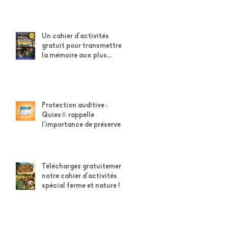
t
Un cahier d'activités
gratuit pour transmettre
la mémoire aux plus
jeunes
Protection auditive :
Quies® rappelle
l'importance de préserver
son capital auditif
Téléchargez gratuitement
notre cahier d'activités
spécial ferme et nature !