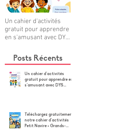
Un cahier d'activités
Téléchargez
gratuit pour apprendre
gratuitement notre
 :
en s'amusant avec DYS
cahier d'activités Petit
POSITIF
Navire × Grands-
Parents !
Posts Récents
à
Un cahier d'activités
gratuit pour apprendre en
s'amusant avec DYS
POSITIF
ns
me
Téléchargez gratuitement
notre cahier d'activités
Petit Navire × Grands-
Parents !