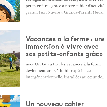
petits-enfants grâce à notre cahier d'activités
gratuit Petit Navire × Grands-Parents ! Jeux,
coloriage, labyrinthe, mots mêlés, recette
gourmande et découvertes sur l'univers marin
tout est réuni pour apprendre, s'amuser et
cuisiner ensemble. Téléchargez gratuitement
Vacances à la ferme : une
le cahier, imprimez-le à la maison et créez de
immersion à vivre avec
merveilleux souvenirs en famille.
ses petits-enfants grâce 
Un Lit au Pré
Avec Un Lit au Pré, les vacances à la ferme
deviennent une véritable expérience
intergénérationnelle. Installées au cœur de
fermes en activité, les familles séjournent da
des écolodges confortables et vivent au ryth
de la nature : nourrir les animaux, ramasser
les œufs, cuisiner ensemble ou profiter de
Un nouveau cahier