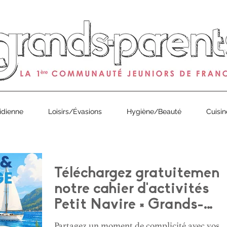
0
de Grands-Parents Magazine est arrivé ! À partir de 1€ en 
idienne
Loisirs/Évasions
Hygiène/Beauté
Cuisin
Téléchargez gratuitement
notre cahier d'activités
Petit Navire × Grands-
Parents !
Partagez un moment de complicité avec vos