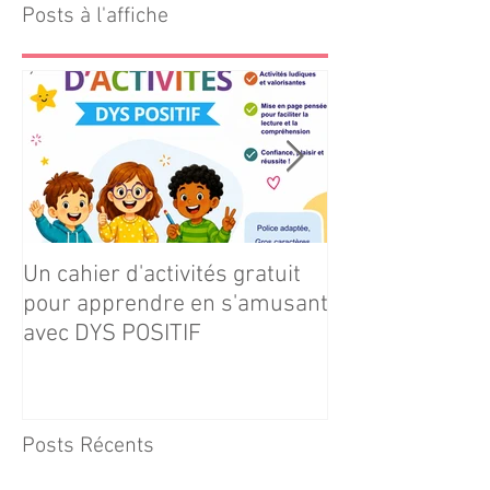
Posts à l'affiche
Un cahier d'activités gratuit
Téléchargez gr
pour apprendre en s'amusant
notre cahier d'ac
avec DYS POSITIF
Navire × Grands
Posts Récents