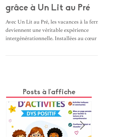
Vacances à la ferme :
une immersion à vivre
avec ses petits-enfants
grâce à Un Lit au Pré
Avec Un Lit au Pré, les vacances à la ferme
deviennent une véritable expérience
intergénérationnelle. Installées au cœur de
fermes en activité, les familles séjournent
dans des écolodges confortables et vivent
au rythme de la nature : nourrir les
animaux, ramasser les œufs, cuisiner
ensemble ou profiter de soirées au coin du
feu. Une parenthèse authentique et sans
Posts à l'affiche
écrans, idéale pour créer de précieux