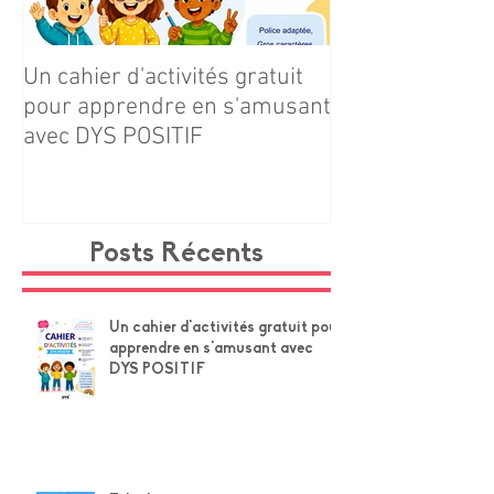
souvenirs entre grands-parents et petits-
enfants.
Un cahier d'activités gratuit
Téléchargez gr
pour apprendre en s'amusant
notre cahier d'ac
avec DYS POSITIF
Navire × Grands
Posts Récents
Un cahier d'activités gratuit pour
apprendre en s'amusant avec