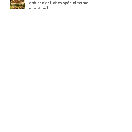
Téléchargez gratuitement notre
cahier d'activités spécial ferme
et nature !
Téléchargez gratuitement le
cahier d'activités STABILO de
l'été !
Mission Anti-Grattage :
téléchargez gratuitement le
cahier d'activités des
explorateurs Weleda