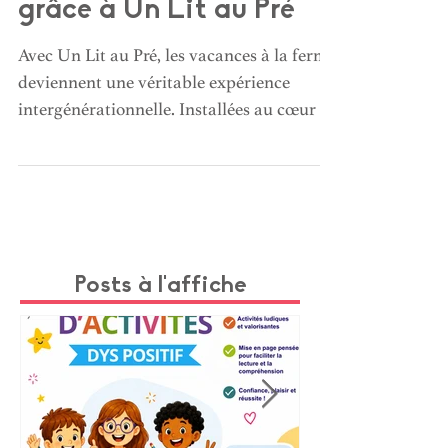
avec ses petits-enfants
grâce à Un Lit au Pré
Avec Un Lit au Pré, les vacances à la ferme
deviennent une véritable expérience
intergénérationnelle. Installées au cœur de
fermes en activité, les familles séjournent
dans des écolodges confortables et vivent
au rythme de la nature : nourrir les
animaux, ramasser les œufs, cuisiner
ensemble ou profiter de soirées au coin du
feu. Une parenthèse authentique et sans
Posts à l'affiche
écrans, idéale pour créer de précieux
souvenirs entre grands-parents et petits-
enfants.