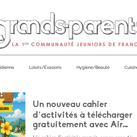
0
de Grands-Parents Magazine est arrivé ! À partir de 1€ en 
idienne
Loisirs/Évasions
Hygiène/Beauté
Cuisin
Un nouveau cahier
d’activités à télécharger
gratuitement avec Air
Caraïbes !