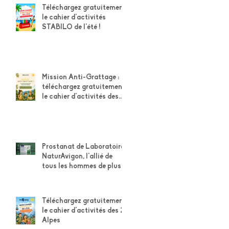
Téléchargez gratuitement
le cahier d'activités
STABILO de l'été !
Mission Anti-Grattage :
téléchargez gratuitement
le cahier d'activités des
explorateurs Weleda
Prostanat de Laboratoire
NaturAvigon, l'allié de
tous les hommes de plus
de 50 ans pour leur
confort urinaire et la
santé de leur prostate
Téléchargez gratuitement
le cahier d'activités des 2
Alpes