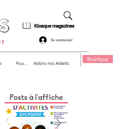
dématérialisé !
Kiosque magazines
Se connecter
Boutique
e
Plus...
Aidons nos Aidants
Posts à l'affiche