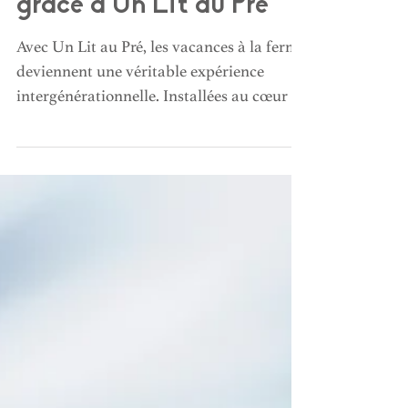
avec ses petits-enfants
grâce à Un Lit au Pré
Avec Un Lit au Pré, les vacances à la ferme
deviennent une véritable expérience
intergénérationnelle. Installées au cœur de
fermes en activité, les familles séjournent
dans des écolodges confortables et vivent
au rythme de la nature : nourrir les
animaux, ramasser les œufs, cuisiner
ensemble ou profiter de soirées au coin du
feu. Une parenthèse authentique et sans
écrans, idéale pour créer de précieux
souvenirs entre grands-parents et petits-
enfants.