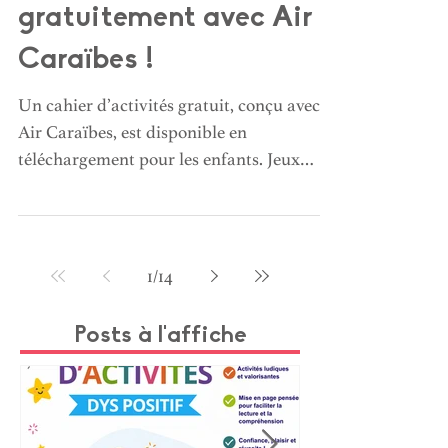
Un nouveau cahier
d’activités à
télécharger
gratuitement avec Air
Caraïbes !
Un cahier d’activités gratuit, conçu avec
Air Caraïbes, est disponible en
téléchargement pour les enfants. Jeux
ludiques et éducatifs pour éveiller la
curiosité et faire découvrir les cultures
caribéennes (paysages, faune, traditions).
Facile à imprimer, il accompagne les
1
/
14
familles à la maison ou en voyage pour
occuper les enfants intelligemment.
Posts à l'affiche