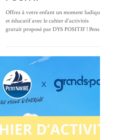
POSITIF
Offrez à votre enfant un moment ludique
et éducatif avec le cahier d’activités
gratuit proposé par DYS POSITIF ! Pensé
pour développer l’attention, la mémoire,
la logique et l’observation, ce cahier
accompagne les enfants dans leurs
apprentissages grâce à des jeux variés et
accessibles. Cherche et trouve,
labyrinthes, coloriages magiques,
exercices de concentration… autant
d’activités amusantes pour apprendre en
s’amusant et renforcer la confiance en soi.